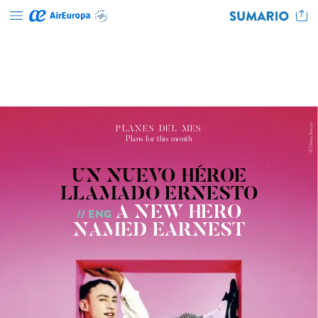
Kasirye
PLANES
DEL
MES
Plans
for
this
month
Danny
©
UN
NUEVO
HÉROE
LLAMADO
ERNESTO
A
NEW
HERO
//
ENG
NAMED
EARNEST