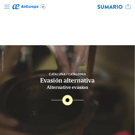
Images
SrdjanPav/Getty
©
CATALUÑA
/
CATALONIA
Evasión
alternativa
Alternative
evasion