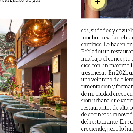
s
cargados
de
gui-
Gomez
sos,
sudados
y
cazuel
Tato
muchos
revelan
el
ca
©
caminos.
Lo
hacen
en
Poblado)
un
restaura
mia
bajo
el
concepto
cios
con
un
máximo
1
tres
mesas.
En
2021,
u
una
veintena
de
clien
rimentación
y
forma
de
mi
ciudad
crece
ca
sión
urbana
que
vivi
restaurantes
de
alta
c
de
cocineros
innovad
del
restaurante.
En
su
creciendo,
pero
lo
ha