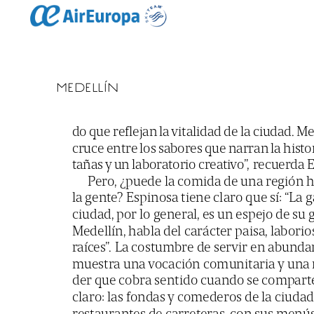
MEDELLÍN
do
que
reflejan
la
vitalidad
de
la
ciudad.
Me
cruce
entre
los
sabores
que
narran
la
histo
tañas
y
un
laboratorio
creativo”,
recuerda
E
Pero,
¿puede
la
comida
de
una
región
h
la
gente?
Espinosa
tiene
claro
que
sí:
“La
g
ciudad,
por
lo
general,
es
un
espejo
de
su
g
Medellín,
habla
del
carácter
paisa,
laborio
raíces”.
La
costumbre
de
servir
en
abundan
muestra
una
vocación
comunitaria
y
una
der
que
cobra
sentido
cuando
se
comparte
claro:
las
fondas
y
comederos
de
la
ciudad