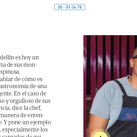
30 - 31
de
76
dellín
es
hoy
un
ria
de
sus
mon-
spinosa.
ablar
de
cómo
es
astronomía
de
una
ente.
En
el
caso
de
so
y
orgulloso
de
sus
cia,
dice
la
chef,
manera
de
enten-
.
Y
pone
un
ejemplo
,
especialmente
los