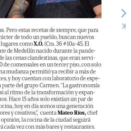
as.
Pero
estas
recetas
de
siempre,
que
para
rácter
de
todo
un
pueblo,
buscan
nuevos
lugares
como
X.O.
(Cra.
36
#10a-45,
El
nte
de
Medellín
nacido
durante
la
pande-
de
las
cenas
clandestinas,
que
eran
servi-
0
de
comensales
en
un
tercer
piso,
con
solo
na
mudanza
permitió
ya
recibir
a
más
de
tes,
y
hoy
cuentan
con
laboratorio
de
expe-
n
parte
del
grupo
Carmen.
“La
gastronomía
si
al
ritmo
de
la
transformación
y
expan-
mos.
Hace
15
años
solo
existían
un
par
de
ocina,
hoy
en
día
somos
una
generación
ores
y
creativos,”,
cuenta
Mateo
Ríos,
chef
opinión,
la
cocina
de
la
ciudad
seguirá
rá
cada
vez
con
más
bares
y
restaurantes.