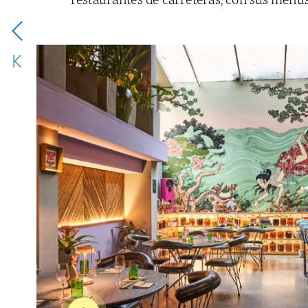
restaurantes
de
carreteras,
con
sus
menú